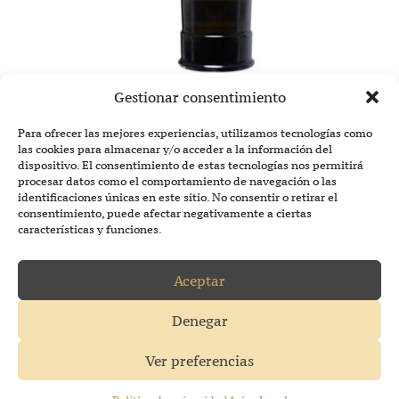
Rubicon Seco
Gestionar consentimiento
Para ofrecer las mejores experiencias, utilizamos tecnologías como
las cookies para almacenar y/o acceder a la información del
dispositivo. El consentimiento de estas tecnologías nos permitirá
procesar datos como el comportamiento de navegación o las
identificaciones únicas en este sitio. No consentir o retirar el
consentimiento, puede afectar negativamente a ciertas
características y funciones.
Aceptar
Tel:
+34 928 17 37 08
eMail:
enoturismo@bodegasrubicon.com
Denegar
Aviso Legal
Ver preferencias
Política de privacidad