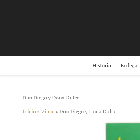
Ir
al
contenido
Historia
Bodega
Don Diego y Doña Dulce
Inicio
»
Vinos
»
Don Diego y Doña Dulce