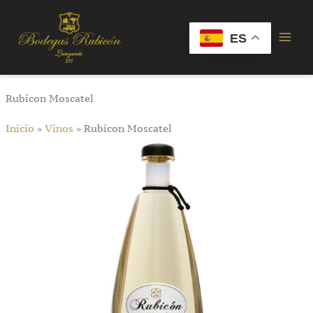
Ir
Mai
al
Men
ES
contenido
Rubicon Moscatel
Inicio
»
Vinos
»
Rubicon Moscatel